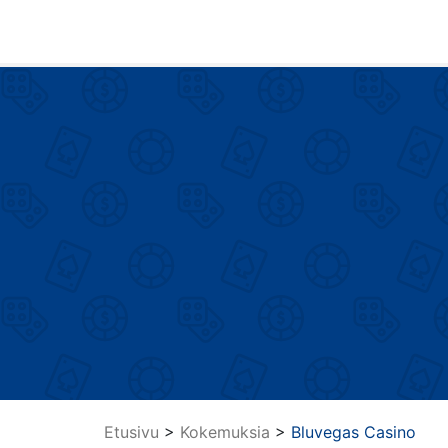
Etusivu
>
Kokemuksia
>
Bluvegas Casino