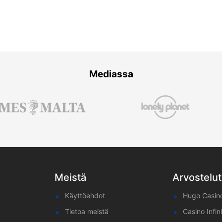
Mediassa
Meistä
Arvostelut
a
Käyttöehdot
Hugo Casin
Tietoa meistä
Casino Infin