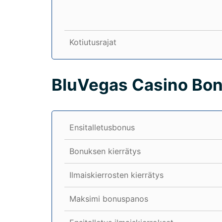
Kotiutusrajat
BluVegas Casino Bo
Ensitalletusbonus
Bonuksen kierrätys
Ilmaiskierrosten kierrätys
Maksimi bonuspanos