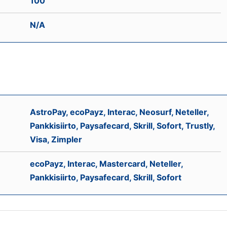
100
N/A
AstroPay, ecoPayz, Interac, Neosurf, Neteller,
Pankkisiirto, Paysafecard, Skrill, Sofort, Trustly,
Visa, Zimpler
ecoPayz, Interac, Mastercard, Neteller,
Pankkisiirto, Paysafecard, Skrill, Sofort