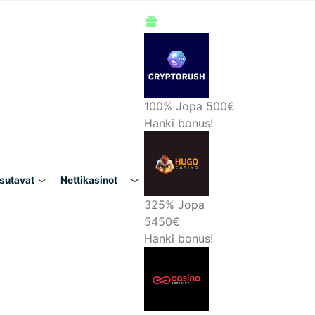
100%
Jopa
500€
Hanki bonus!
sutavat
Nettikasinot
›
›
325%
Jopa
5450€
Hanki bonus!