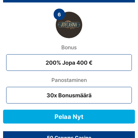
6
Bonus
200% Jopa 400 €
Panostaminen
30x Bonusmäärä
Pelaa Nyt
50 Crowns Casino