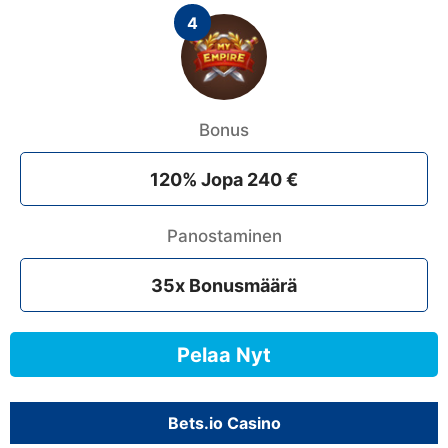
4
Bonus
120% Jopa 240 €
Panostaminen
35x Bonusmäärä
Pelaa Nyt
Bets.io Casino