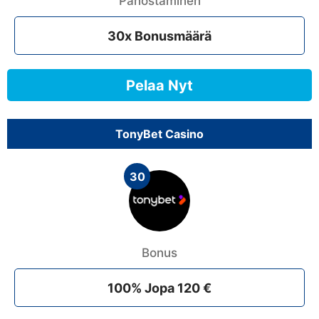
Panostaminen
30x Bonusmäärä
Pelaa Nyt
TonyBet Casino
30
Bonus
100% Jopa 120 €