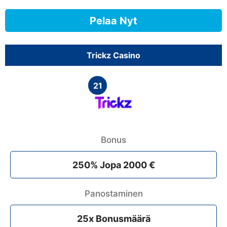
Pelaa Nyt
Trickz Casino
21
Bonus
250% Jopa 2000 €
Panostaminen
25x Bonusmäärä