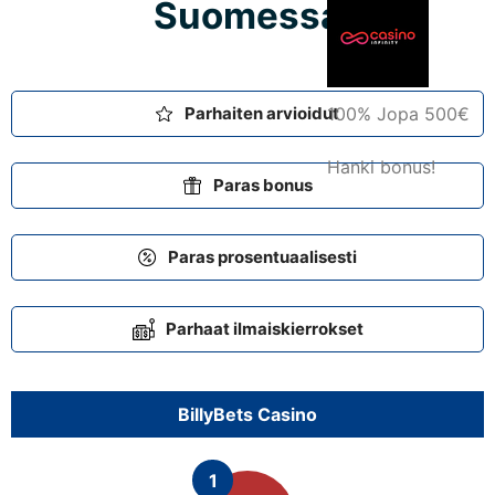
Suomessa
Parhaiten arvioidut
100%
Jopa
500€
Hanki bonus!
Paras bonus
Paras prosentuaalisesti
Parhaat ilmaiskierrokset
BillyBets Casino
1