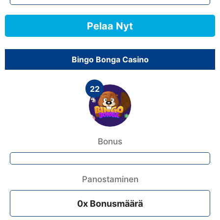
Pelaa Nyt
Bingo Bonga Casino
22
Bonus
Panostaminen
0x Bonusmäärä