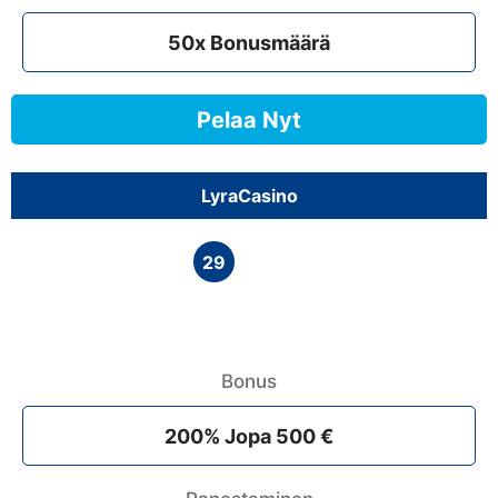
50x Bonusmäärä
Pelaa Nyt
LyraCasino
29
Bonus
200% Jopa 500 €