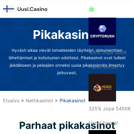
Pikakasinot
Hyvästi aikaa vievät lomakkeiden täyttelyt, dokumenttien
100%
Jopa
500€
lähettämiset ja kotiutusten odottelut. Pikakasinot ovat tulleet
jäädäkseen ja pelaajien onneksi uusia pikakasinoita ilmestyy
Hanki bonus!
jatkuvasti.
Etusivu
>
Nettikasinot
>
Pikakasinot
325%
Jopa
5450€
Parhaat pikakasinot
Hanki bonus!