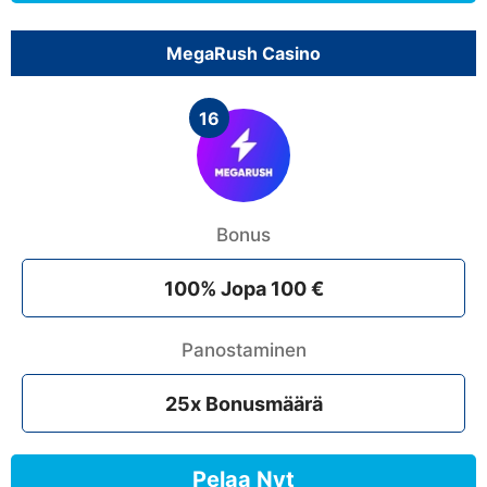
MegaRush Casino
16
Bonus
100% Jopa 100 €
Panostaminen
25x Bonusmäärä
Pelaa Nyt