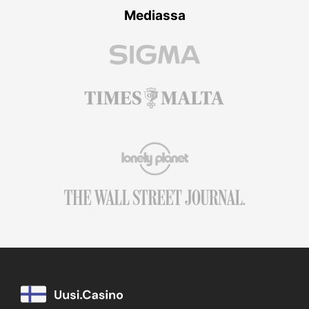
Mediassa